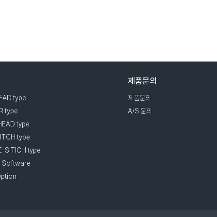
개
제품문의
EAD type
제품문의
R type
A/S 문의
HEAD type
ITCH type
-SITICH type
 Software
Option